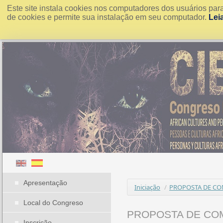
Este site instala cookies nos computadores dos usuários par
de cookies e permite sua instalação em seu computador.
Lei
Apresentação
Iniciação
/
PROPOSTA DE CO
Local do Congreso
PROPOSTA DE CO
Inscrição