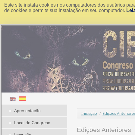
Este site instala cookies nos computadores dos usuários par
de cookies e permite sua instalação em seu computador.
Lei
Apresentação
Iniciação
/
Edições Anteriore
Local do Congreso
Edições Anteriores
Inscrição