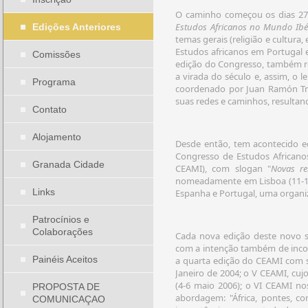
O caminho começou os dias 27
Estudos Africanos no Mundo Ibé
Edições Anteriores
temas gerais (religião e cultura,
Estudos africanos em Portugal 
Comissões
edição do Congresso, também re
a virada do século e, assim, o l
Programa
coordenado por Juan Ramón Truj
suas redes e caminhos, resultan
Contato
Alojamento
Desde então, tem acontecido ed
Congresso de Estudos Africanos
Granada Cidade
CEAMI), com slogan "
Novas re
nomeadamente em Lisboa (11-13 
Links
Espanha e Portugal, uma organiz
Patrocínios e
Colaborações
Cada nova edição deste novo s
com a intenção também de incor
Painéis Aceitos
a quarta edição do CEAMI com s
Janeiro de 2004; o V CEAMI, cuj
(4-6 maio 2006); o VI CEAMI no
PROPOSTA DE
abordagem: "África, pontes, co
COMUNICAÇAO