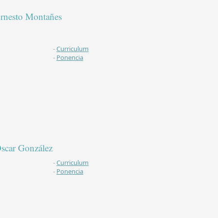
rnesto Montañes
-
Curriculum
-
Ponencia
scar González
-
Curriculum
-
Ponencia