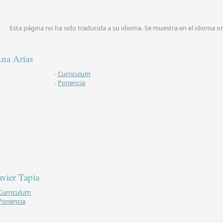
Esta página no ha sido traducida a su idioma. Se muestra en el idioma or
na Arias
-
Curriculum
-
Ponencia
avier Tapia
Curriculum
Ponencia