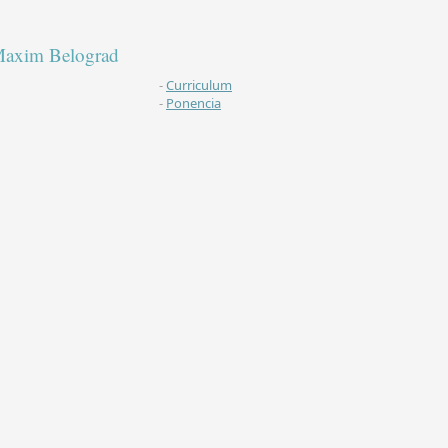
axim Belograd
-
Curriculum
-
Ponencia