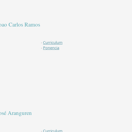
oao Carlos Ramos
-
Curriculum
-
Ponencia
osé Aranguren
-
Curriculum