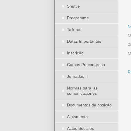
Shuttle
Programme
C
Talleres
C
Datas Importantes
2
Inscrição
M
Cursos Precongreso
D
Jornadas II
Normas para las
comunicaciones
Documentos de posição
Alojamento
Actos Sociales