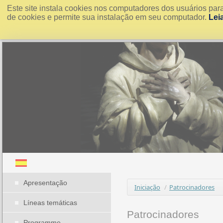
Este site instala cookies nos computadores dos usuários par
de cookies e permite sua instalação em seu computador.
Lei
Apresentação
Iniciação
/
Patrocinadores
Líneas temáticas
Patrocinadores
Programme