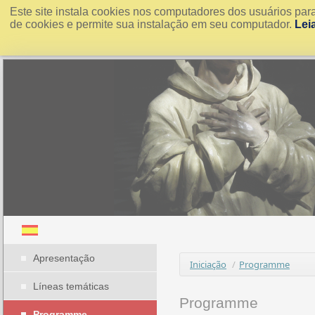
Este site instala cookies nos computadores dos usuários par
de cookies e permite sua instalação em seu computador.
Lei
Apresentação
Iniciação
/
Programme
Líneas temáticas
Programme
Programme