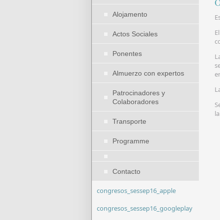
O
Alojamento
E
E
Actos Sociales
c
Ponentes
L
s
Almuerzo con expertos
e
L
Patrocinadores y
Colaboradores
S
l
Transporte
Programme
Contacto
congresos_sessep16_apple
congresos_sessep16_googleplay