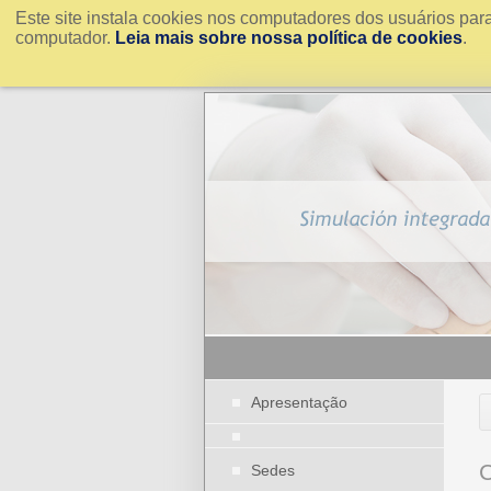
Este site instala cookies nos computadores dos usuários par
computador.
Leia mais sobre nossa política de cookies
.
Apresentação
C
Sedes