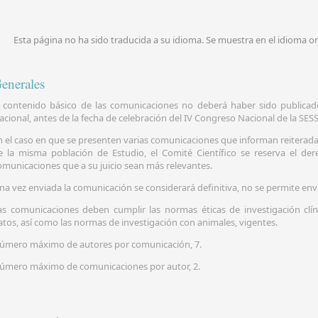
Esta página no ha sido traducida a su idioma. Se muestra en el idioma or
enerales
l contenido básico de las comunicaciones no deberá haber sido publica
acional, antes de la fecha de celebración del IV Congreso Nacional de la SESS
n el caso en que se presenten varias comunicaciones que informan reiterad
e la misma población de Estudio, el Comité Científico se reserva el de
omunicaciones que a su juicio sean más relevantes.
na vez enviada la comunicación se considerará definitiva, no se permite env
as comunicaciones deben cumplir las normas éticas de investigación clín
atos, así como las normas de investigación con animales, vigentes.
úmero máximo de autores por comunicación, 7.
úmero máximo de comunicaciones por autor, 2.