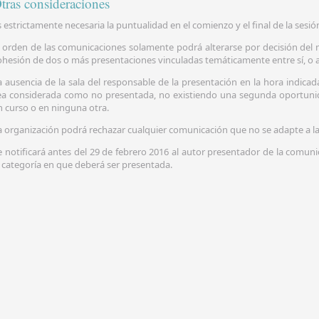
tras consideraciones
s estrictamente necesaria la puntualidad en el comienzo y el final de la sesió
l orden de las comunicaciones solamente podrá alterarse por decisión del 
ohesión de dos o más presentaciones vinculadas temáticamente entre sí, o a
a ausencia de la sala del responsable de la presentación en la hora indic
ea considerada como no presentada, no existiendo una segunda oportunid
n curso o en ninguna otra.
a organización podrá rechazar cualquier comunicación que no se adapte a 
e notificará antes del 29 de febrero 2016 al autor presentador de la comuni
a categoría en que deberá ser presentada.