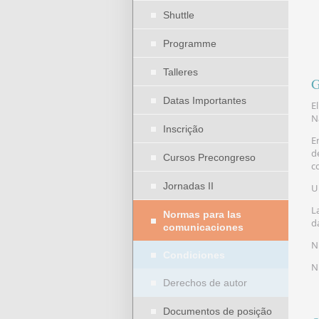
Shuttle
Programme
Talleres
G
Datas Importantes
E
N
Inscrição
E
d
Cursos Precongreso
c
Jornadas II
U
L
Normas para las
d
comunicaciones
N
Condiciones
N
Derechos de autor
Documentos de posição