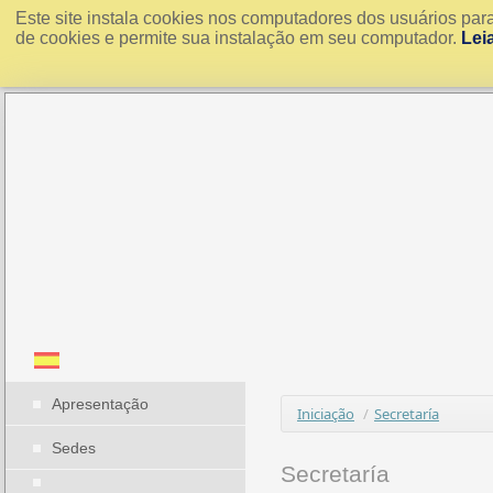
Este site instala cookies nos computadores dos usuários par
de cookies e permite sua instalação em seu computador.
Lei
Apresentação
Iniciação
/
Secretaría
Sedes
Secretaría